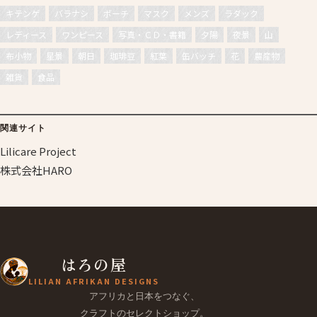
キテンゲ
バラナシ
ポーチ
マスク
メンズ
ラダック
レディース
ワンピース
写真・ＣＤ・書籍
夕陽
夜景
山
布小物
星景
朝日
珈琲豆
紅葉
缶バッチ
花
農産物
雑貨
食品
関連サイト
Lilicare Project
株式会社HARO
はろの屋
LILIAN AFRIKAN DESIGNS
アフリカと日本をつなぐ、
クラフトのセレクトショップ。