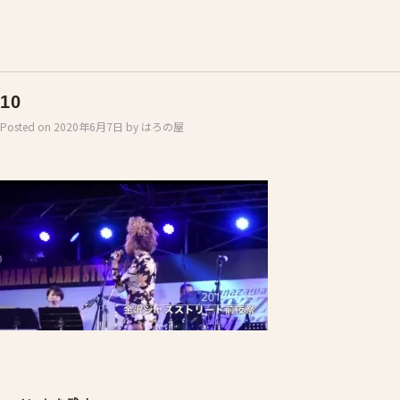
10
Posted on
2020年6月7日
by
はろの屋
Post
navigation