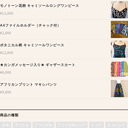
モノトーン花柄 キャミソールロングワンピース
¥
12,000
A4ファイルホルダー（チャック付）
¥
2,000
ボタニカル柄 キャミソールワンピース
¥
12,000
★カンガメッセージ入り★ ギャザースカート
¥
6,000
アフリカンプリント マキシパンツ
¥
9,800
商品の種類
お米
アパレル
アフリカ布
アフリカ布バッグ
インド
エコバッグ