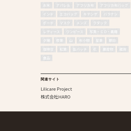
お米
アパレル
アフリカ布
アフリカ布バッグ
インド
エコバッグ
キテンゲ
バラナシ
ポーチ
マスク
メンズ
ラダック
レディース
ワンピース
写真・ＣＤ・書籍
夕陽
夜景
山
布小物
星景
朝日
珈琲豆
紅葉
缶バッチ
花
農産物
雑貨
食品
関連サイト
Lilicare Project
株式会社HARO