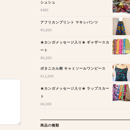
シュシュ
¥
400
アフリカンプリント マキシパンツ
¥
9,800
★カンガメッセージ入り★ ギャザースカ
ート
¥
6,000
ボタニカル柄 キャミソールワンピース
¥
12,000
★カンガメッセージ入り★ ラップスカー
ト
¥
6,000
商品の種類