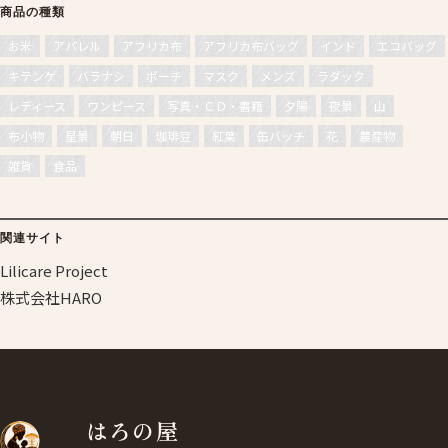
商品の種類
お米
アパレル
アフリカ布
アフリカ布バッグ
インド
エコバッグ
キテンゲ
バラナシ
ポーチ
マスク
メンズ
ラダック
レディース
ワンピース
写真・ＣＤ・書籍
夕陽
夜景
山
布小物
星景
朝日
珈琲豆
紅葉
缶バッチ
花
農産物
雑貨
食品
関連サイト
Lilicare Project
株式会社HARO
はろの屋