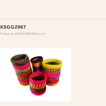
XSGG2967
Posted on
2023年10月24日
by
yuri