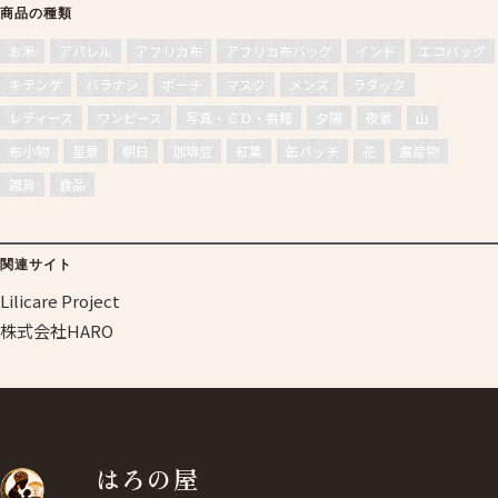
商品の種類
お米
アパレル
アフリカ布
アフリカ布バッグ
インド
エコバッグ
キテンゲ
バラナシ
ポーチ
マスク
メンズ
ラダック
レディース
ワンピース
写真・ＣＤ・書籍
夕陽
夜景
山
布小物
星景
朝日
珈琲豆
紅葉
缶バッチ
花
農産物
雑貨
食品
関連サイト
Lilicare Project
株式会社HARO
はろの屋