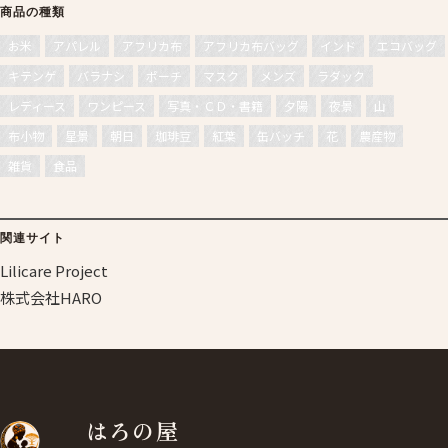
商品の種類
お米
アパレル
アフリカ布
アフリカ布バッグ
インド
エコバッグ
キテンゲ
バラナシ
ポーチ
マスク
メンズ
ラダック
レディース
ワンピース
写真・ＣＤ・書籍
夕陽
夜景
山
布小物
星景
朝日
珈琲豆
紅葉
缶バッチ
花
農産物
雑貨
食品
関連サイト
Lilicare Project
株式会社HARO
はろの屋