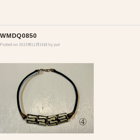
WMDQ0850
Posted on
2023年11月16日
by
yuri