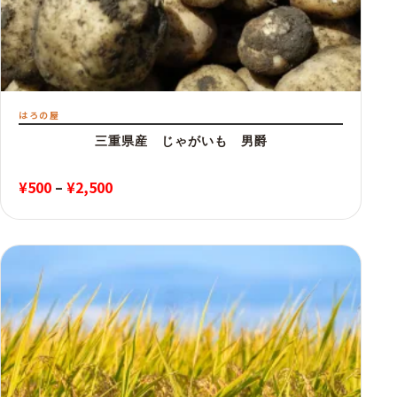
はろの屋
三重県産 じゃがいも 男爵
価
¥
500
–
¥
2,500
格
帯:
¥500
–
¥2,500