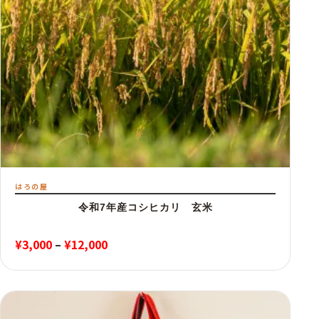
はろの屋
令和7年産コシヒカリ 玄米
価
¥
3,000
–
¥
12,000
格
帯:
¥3,000