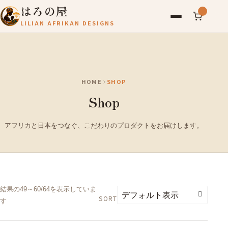
はろの屋
LILIAN AFRIKAN DESIGNS
アフリカ雑貨
レディース
HOME
SHOP
バッグ
Shop
農産物
写真
アフリカと日本をつなぐ、こだわりのプロダクトをお届けします。
アールブリュット
お問い合わせ
結果の49～60/64を表示していま
SORT
す