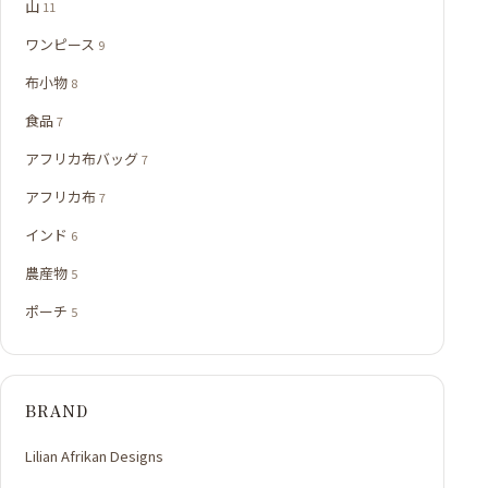
山
11
ワンピース
9
布小物
8
食品
7
アフリカ布バッグ
7
アフリカ布
7
インド
6
農産物
5
ポーチ
5
BRAND
Lilian Afrikan Designs