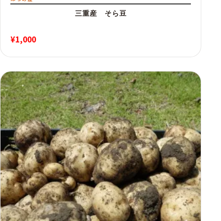
三重産 そら豆
¥
1,000