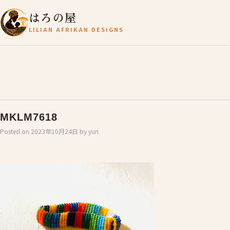
はろの屋
LILIAN AFRIKAN DESIGNS
MKLM7618
Posted on
2023年10月24日
by
yuri