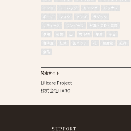
インド
エコバッグ
キテンゲ
バラナシ
ポーチ
マスク
メンズ
ラダック
レディース
ワンピース
写真・ＣＤ・書籍
夕陽
夜景
山
布小物
星景
朝日
珈琲豆
紅葉
缶バッチ
花
農産物
雑貨
食品
関連サイト
Lilicare Project
株式会社HARO
SUPPORT