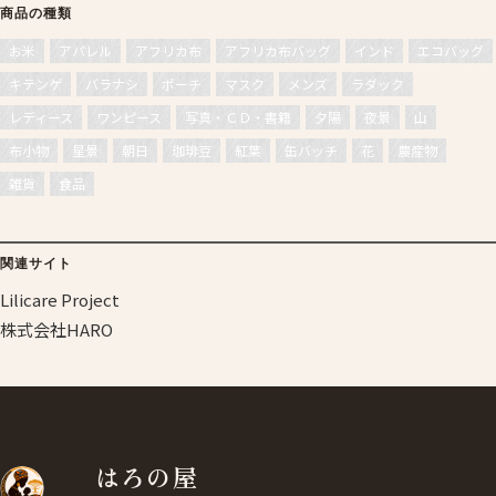
商品の種類
お米
アパレル
アフリカ布
アフリカ布バッグ
インド
エコバッグ
キテンゲ
バラナシ
ポーチ
マスク
メンズ
ラダック
レディース
ワンピース
写真・ＣＤ・書籍
夕陽
夜景
山
布小物
星景
朝日
珈琲豆
紅葉
缶バッチ
花
農産物
雑貨
食品
関連サイト
Lilicare Project
株式会社HARO
はろの屋