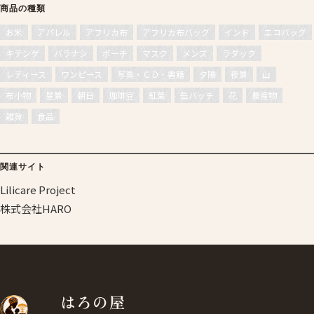
商品の種類
お米
アパレル
アフリカ布
アフリカ布バッグ
インド
エコバッグ
キテンゲ
バラナシ
ポーチ
マスク
メンズ
ラダック
レディース
ワンピース
写真・ＣＤ・書籍
夕陽
夜景
山
布小物
星景
朝日
珈琲豆
紅葉
缶バッチ
花
農産物
雑貨
食品
関連サイト
Lilicare Project
株式会社HARO
はろの屋