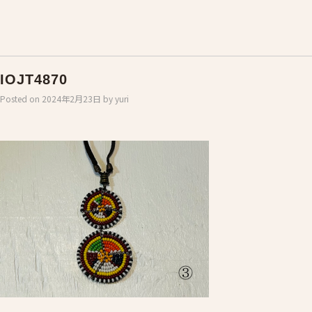
IOJT4870
Posted on
2024年2月23日
by
yuri