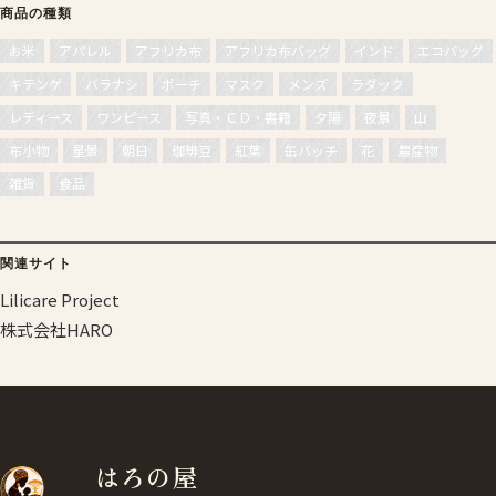
商品の種類
お米
アパレル
アフリカ布
アフリカ布バッグ
インド
エコバッグ
キテンゲ
バラナシ
ポーチ
マスク
メンズ
ラダック
レディース
ワンピース
写真・ＣＤ・書籍
夕陽
夜景
山
布小物
星景
朝日
珈琲豆
紅葉
缶バッチ
花
農産物
雑貨
食品
関連サイト
Lilicare Project
株式会社HARO
はろの屋