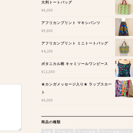
大判トートバッグ
¥
6,000
アフリカンプリント マキシパンツ
¥
9,800
アフリカンプリント ミニトートバッグ
¥
4,200
ボタニカル柄 キャミソールワンピース
¥
12,000
★カンガメッセージ入り★ ラップスカー
ト
¥
6,000
商品の種類
お米
アパレル
アフリカ布
アフリカ布バッグ