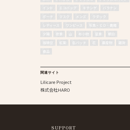
インド
エコバッグ
キテンゲ
バラナシ
ポーチ
マスク
メンズ
ラダック
レディース
ワンピース
写真・ＣＤ・書籍
夕陽
夜景
山
布小物
星景
朝日
珈琲豆
紅葉
缶バッチ
花
農産物
雑貨
食品
関連サイト
Lilicare Project
株式会社HARO
SUPPORT