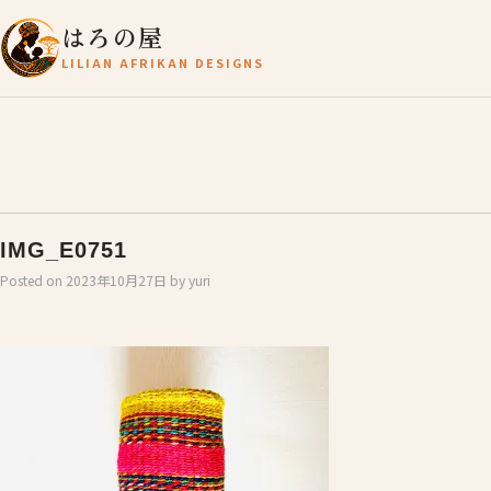
はろの屋
LILIAN AFRIKAN DESIGNS
IMG_E0751
Posted on
2023年10月27日
by
yuri