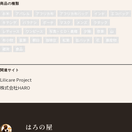
商品の種類
お米
アパレル
アフリカ布
アフリカ布バッグ
インド
エコバッグ
キテンゲ
バラナシ
ポーチ
マスク
メンズ
ラダック
レディース
ワンピース
写真・ＣＤ・書籍
夕陽
夜景
山
布小物
星景
朝日
珈琲豆
紅葉
缶バッチ
花
農産物
雑貨
食品
関連サイト
Lilicare Project
株式会社HARO
はろの屋