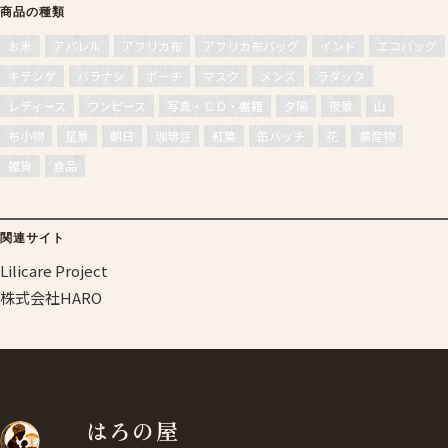
商品の種類
お米
アパレル
アフリカ布
アフリカ布バッグ
インド
エコバッグ
キテンゲ
バラナシ
ポーチ
マスク
メンズ
ラダック
レディース
ワンピース
写真・ＣＤ・書籍
夕陽
夜景
山
布小物
星景
朝日
珈琲豆
紅葉
缶バッチ
花
農産物
雑貨
食品
関連サイト
Lilicare Project
株式会社HARO
はろの屋