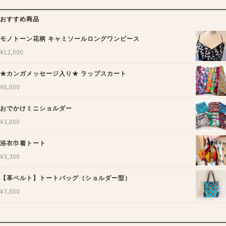
おすすめ商品
モノトーン花柄 キャミソールロングワンピース
¥
12,000
★カンガメッセージ入り★ ラップスカート
¥
6,000
おでかけミニショルダー
¥
3,800
浴衣巾着トート
¥
3,300
【革ベルト】トートバッグ（ショルダー型）
¥
7,800