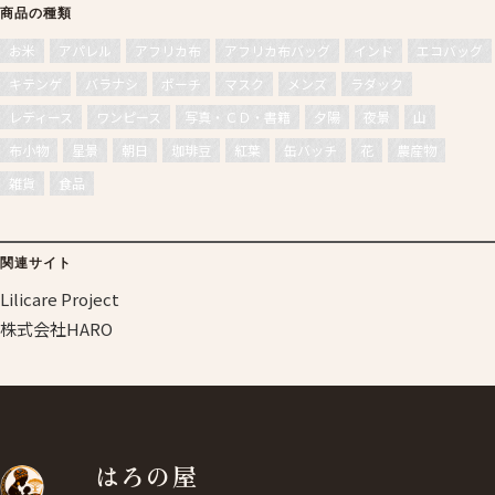
商品の種類
お米
アパレル
アフリカ布
アフリカ布バッグ
インド
エコバッグ
キテンゲ
バラナシ
ポーチ
マスク
メンズ
ラダック
レディース
ワンピース
写真・ＣＤ・書籍
夕陽
夜景
山
布小物
星景
朝日
珈琲豆
紅葉
缶バッチ
花
農産物
雑貨
食品
関連サイト
Lilicare Project
株式会社HARO
はろの屋