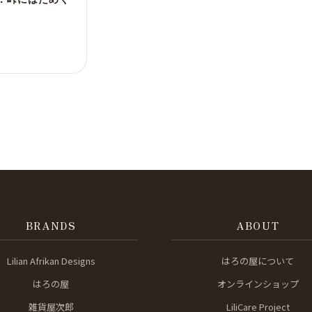
ョ
0,000
0,000
BRANDS
ABOUT
Lilian Afrikan Designs
はろの屋について
はろの屋
オンラインショップ
雑貨屋次郎
LiliCare Project