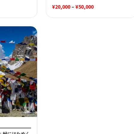
価
¥
20,000
–
¥
50,000
格
帯:
¥20,000
–
¥50,000
：峠にはためく