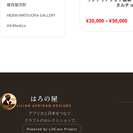
雑貨屋次郎
タルチ
HIDEKI MATSUOKA GALLERY
価
¥
20,000
–
¥
50,000
AfriMedico
格
帯:
¥2
–
¥5
はろの屋
LILIAN AFRIKAN DESIGNS
アフリカと日本をつなぐ、
クラフトのセレクトショップ。
Powered by LiliCare Project