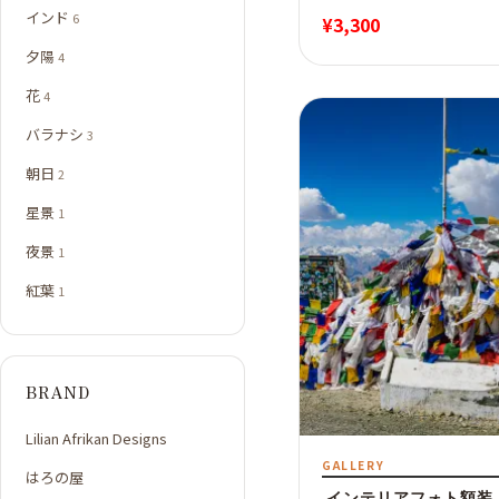
インド
6
¥
3,300
夕陽
4
花
4
バラナシ
3
朝日
2
星景
1
夜景
1
紅葉
1
BRAND
Lilian Afrikan Designs
GALLERY
はろの屋
インテリアフォト額装