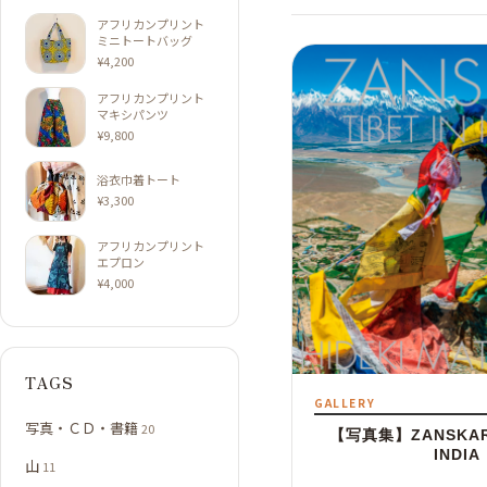
アフリカンプリント
ミニトートバッグ
¥
4,200
アフリカンプリント
マキシパンツ
¥
9,800
浴衣巾着トート
¥
3,300
アフリカンプリント
エプロン
¥
4,000
TAGS
GALLERY
写真・ＣＤ・書籍
20
【写真集】ZANSKAR –
INDIA
山
11