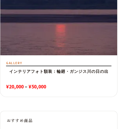
GALLERY
インテリアフォト額装：輪廻・ガンジス川の日の出
価
¥
20,000
–
¥
50,000
格
帯:
¥20,000
–
おすすめ商品
¥50,000