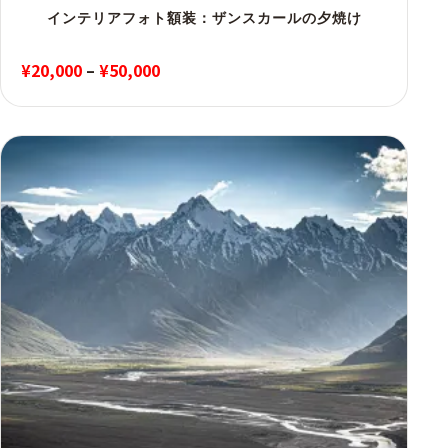
インテリアフォト額装：ザンスカールの夕焼け
価
¥
20,000
–
¥
50,000
格
帯:
¥20,000
–
¥50,000