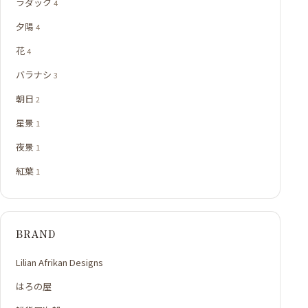
ラダック
4
夕陽
4
花
4
バラナシ
3
朝日
2
星景
1
夜景
1
紅葉
1
BRAND
Lilian Afrikan Designs
はろの屋