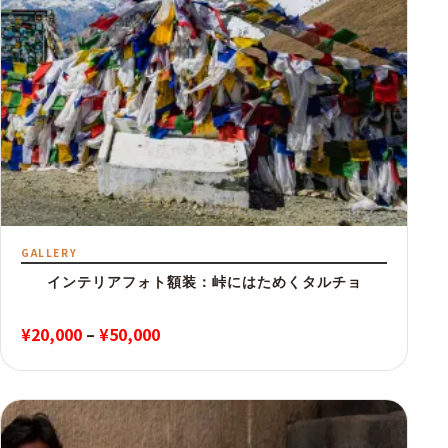
GALLERY
インテリアフォト額装：峠にはためくタルチョ
価
¥
20,000
–
¥
50,000
格
帯:
¥20,000
–