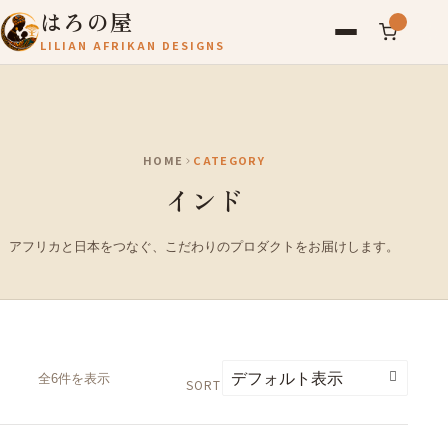
はろの屋
LILIAN AFRIKAN DESIGNS
アフリカ雑貨
レディース
HOME
CATEGORY
バッグ
インド
農産物
写真
アフリカと日本をつなぐ、こだわりのプロダクトをお届けします。
アールブリュット
お問い合わせ
全6件を表示
SORT