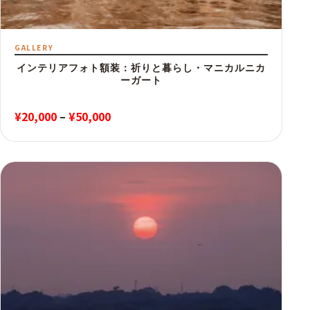
GALLERY
インテリアフォト額装：祈りと暮らし・マニカルニカ
ーガート
価
¥
20,000
–
¥
50,000
格
帯:
¥20,000
–
¥50,000